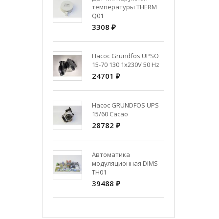
температуры THERM
Q01
3308 ₽
Насос Grundfos UPSO
15-70 130 1x230V 50 Hz
24701 ₽
Насос GRUNDFOS UPS
15/60 Cacao
28782 ₽
Автоматика
модуляционная DIMS-
TH01
39488 ₽