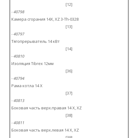
[12]
- 40798
Камера сгорания 14X, XZ 3-Th-0328
[13]
- 40797
Тягопрерыватель 14 кВт
[14]
- 40810
Изоляция Tibrex 12мм
[36]
- 40794
Рама котла 14 X
[37]
- 40813
Боковая часть верх.правая 14 X, XZ
[38]
- 40811
Боковая часть верх.левая 14 X, XZ
[39]