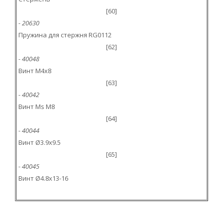
[60]
- 20630
Пружина для стержня RG0112
[62]
- 40048
Винт M4x8
[63]
- 40042
Винт Ms M8
[64]
- 40044
Винт Ø3.9x9.5
[65]
- 40045
Винт Ø4.8x13-16