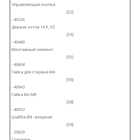
Управляющая кнопка
[52]
- 40326
Держак котла 14 X, XZ
[53]
- 40480
Монтажный элемент
[55]
- 40604
Гайка для стержня M4
[56]
- 40043
Гайка Ms M8
[58]
- 40053
Шайба Ø8 - веерная
[59]
- 20629
Стержень