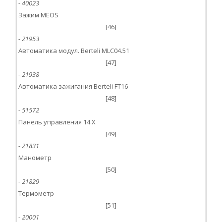
- 40023
Зажим MEOS
[46]
- 21953
Автоматика модул. Berteli MLC04.51
[47]
- 21938
Автоматика зажигания Berteli FT16
[48]
- 51572
Панель управления 14 X
[49]
- 21831
Манометр
[50]
- 21829
Термометр
[51]
- 20001