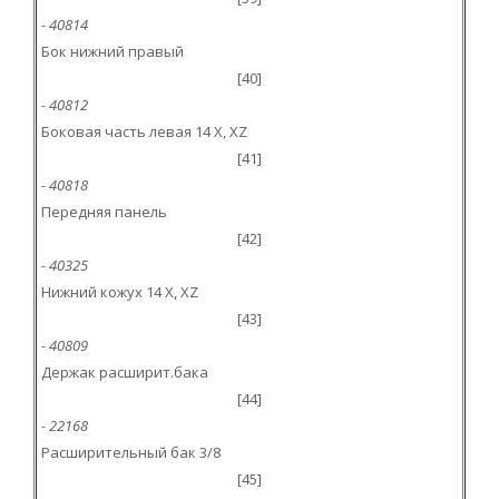
- 40814
Бок нижний правый
[40]
- 40812
Боковая часть левая 14 X, XZ
[41]
- 40818
Передняя панель
[42]
- 40325
Нижний кожух 14 X, XZ
[43]
- 40809
Держак расширит.бака
[44]
- 22168
Расширительный бак 3/8
[45]