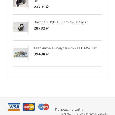
Hz
24701 ₽
Насос GRUNDFOS UPS 15/60 Cacao
28782 ₽
Автоматика модуляционная DIMS-TH01
39488 ₽
Помощь по сайту
ИП Подать АМ © 2026
.
uWeb