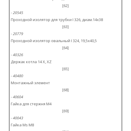
[62]
- 20545
Проходной изолятор для трубки I 326, диам.14x38
[63]
- 20779
Проходной изолятор овальный I 324, 19,5x40,5
[64]
- 40326
Держак котла 14 X, XZ
[65]
- 40480
Монтажный элемент
[68]
- 40604
Гайка для стержня M4
[69]
- 40043
Гайка Ms M8