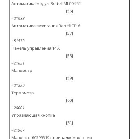
Автоматика модул. Berteli MLC04.51
[56]
- 21938
Автоматика зажигания Berteli FT16
[57]
- 51573
Панель управления 14 X
[58]
- 21831
Манометр
[59]
- 21829
Термометр
[60]
- 20001
Управляющая кнопка
[61]
- 21987
Маностат 60599519 с принадлежностями