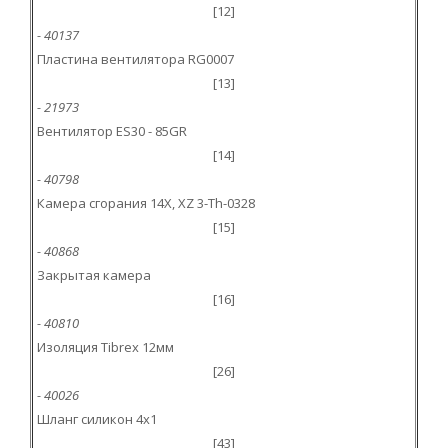
[12]
- 40137
Пластина вентилятора RG0007
[13]
- 21973
Вентилятор ES30 - 85GR
[14]
- 40798
Камера сгорания 14X, XZ 3-Th-0328
[15]
- 40868
Закрытая камера
[16]
- 40810
Изоляция Tibrex 12мм
[26]
- 40026
Шланг силикон 4x1
[43]