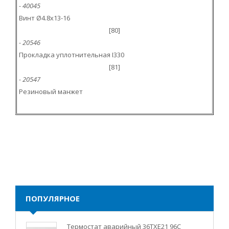
- 40045
Винт Ø4.8x13-16
[80]
- 20546
Прокладка уплотнительная I330
[81]
- 20547
Резиновый манжет
ПОПУЛЯРНОЕ
Термостат аварийный 36TXE21 96C