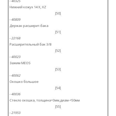
- 40325
Нижний кожух 14 X, XZ
[50]
- 40809
Держак расширит.бака
[51]
- 22168
Расширительный бак 3/8
[52]
- 40023
Зажим MEOS
[53]
- 40062
Окошко большое
[54]
- 40036
Стекло окошка, толщина=3мм,диам-=50мм
[55]
- 21953