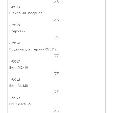
[71]
- 40053
Шайба Ø8 - веерная
[72]
- 20629
Стержень
[73]
- 20630
Пружина для стержня RG0112
[76]
- 40047
Винт M5x10
[77]
- 40042
Винт Ms M8
[78]
- 40044
Винт Ø3.9x9.5
[79]