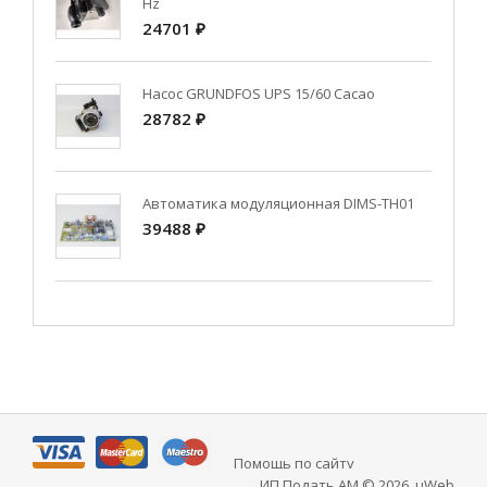
Hz
24701 ₽
Насос GRUNDFOS UPS 15/60 Cacao
28782 ₽
Автоматика модуляционная DIMS-TH01
39488 ₽
Помощь по сайту
ИП Подать АМ © 2026
.
uWeb