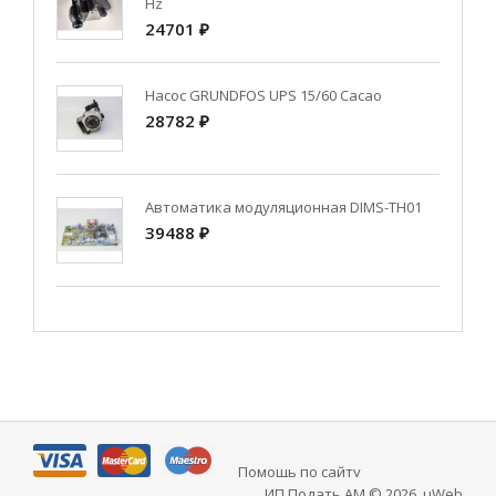
Hz
24701 ₽
Насос GRUNDFOS UPS 15/60 Cacao
28782 ₽
Автоматика модуляционная DIMS-TH01
39488 ₽
Помощь по сайту
ИП Подать АМ © 2026
.
uWeb