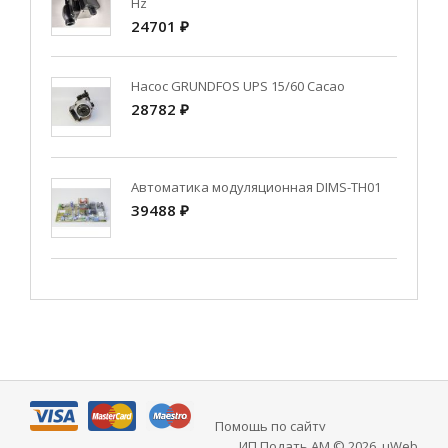
Hz
24701 ₽
Насос GRUNDFOS UPS 15/60 Cacao
28782 ₽
Автоматика модуляционная DIMS-TH01
39488 ₽
Помощь по сайту
ИП Подать АМ © 2026
.
uWeb