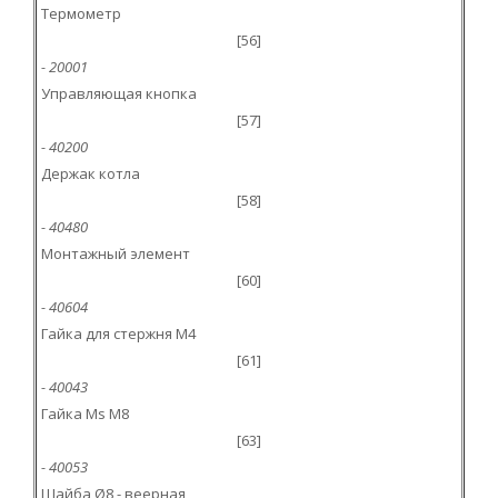
Термометр
[56]
- 20001
Управляющая кнопка
[57]
- 40200
Держак котла
[58]
- 40480
Монтажный элемент
[60]
- 40604
Гайка для стержня M4
[61]
- 40043
Гайка Ms M8
[63]
- 40053
Шайба Ø8 - веерная