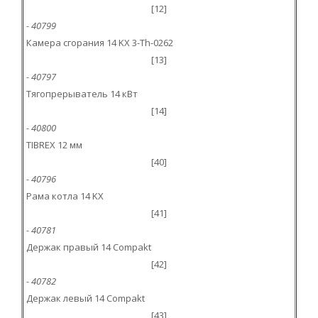
[12]
- 40799
Камера сгорания 14 KX 3-Th-0262
[13]
- 40797
Тягопрерыватель 14 кВт
[14]
- 40800
TIBREX 12 мм
[40]
- 40796
Рама котла 14 KX
[41]
- 40781
Держак правый 14 Compakt
[42]
- 40782
Держак левый 14 Compakt
[43]