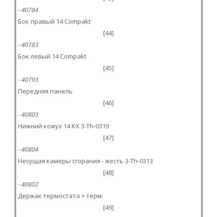
- 40784
Бок правый 14 Compakt
[44]
- 40783
Бок левый 14 Compakt
[45]
- 40793
Передняя панель
[46]
- 40803
Нижний кожух 14 KX 3-Th-0319
[47]
- 40804
Несущая камеры сгорания - жесть 3-Th-0313
[48]
- 40802
Держак термостата + терм.
[49]