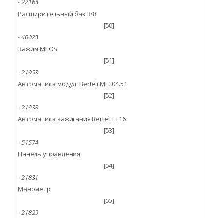
- 22168
Расширительный бак 3/8
[50]
- 40023
Зажим MEOS
[51]
- 21953
Автоматика модул. Berteli MLC04.51
[52]
- 21938
Автоматика зажигания Berteli FT16
[53]
- 51574
Панель управления
[54]
- 21831
Манометр
[55]
- 21829