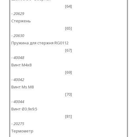
[64]
- 20629
Стержень
[65]
- 20630
Пружина для стержня RG0112
[67]
- 40048
Винт M4x8
[69]
- 40042
Винт Ms M8
[70]
- 40044
Винт Ø3.9x9.5
[81]
- 20275
Teрмометр