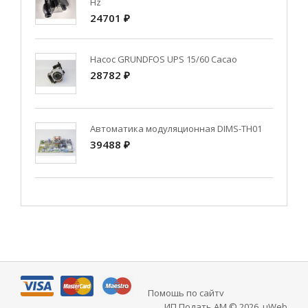
Hz
24701 ₽
Насос GRUNDFOS UPS 15/60 Cacao
28782 ₽
Автоматика модуляционная DIMS-TH01
39488 ₽
Помощь по сайту
ИП Подать АМ © 2026
.
uWeb