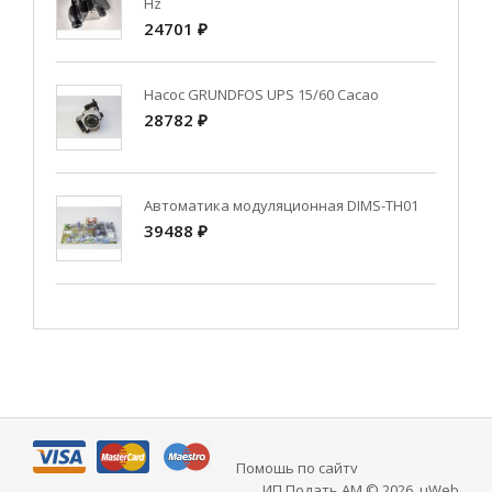
Hz
24701 ₽
Насос GRUNDFOS UPS 15/60 Cacao
28782 ₽
Автоматика модуляционная DIMS-TH01
39488 ₽
Помощь по сайту
ИП Подать АМ © 2026
.
uWeb