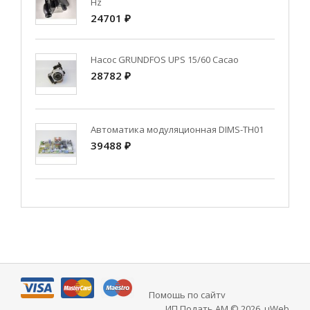
Hz
24701 ₽
Насос GRUNDFOS UPS 15/60 Cacao
28782 ₽
Автоматика модуляционная DIMS-TH01
39488 ₽
Помощь по сайту
ИП Подать АМ © 2026
.
uWeb