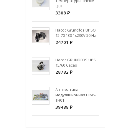
температуры THERM
Q01
3308 ₽
Насос Grundfos UPSO
15-70 130 1x230V 50 Hz
24701 ₽
Насос GRUNDFOS UPS
15/60 Cacao
28782 ₽
Автоматика
модуляционная DIMS-
TH01
39488 ₽