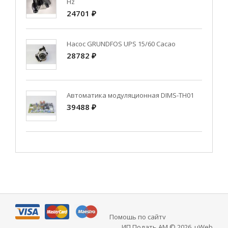
Hz
24701 ₽
Насос GRUNDFOS UPS 15/60 Cacao
28782 ₽
Автоматика модуляционная DIMS-TH01
39488 ₽
Помощь по сайту
ИП Подать АМ © 2026
.
uWeb