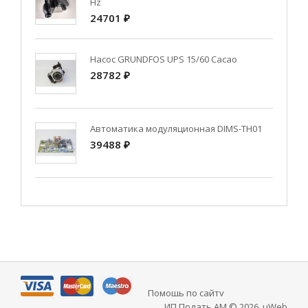
Hz
24701 ₽
Насос GRUNDFOS UPS 15/60 Cacao
28782 ₽
Автоматика модуляционная DIMS-TH01
39488 ₽
Помощь по сайту
ИП Подать АМ © 2026
.
uWeb