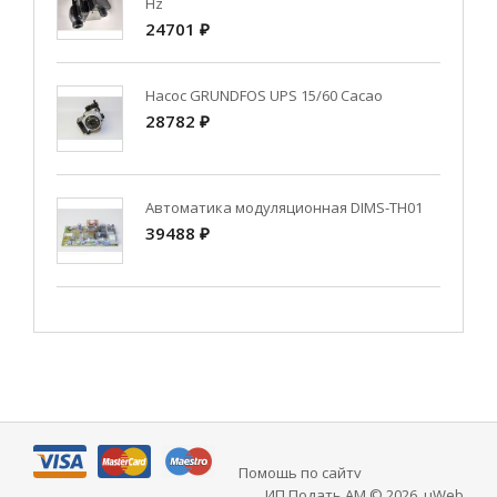
Hz
24701 ₽
Насос GRUNDFOS UPS 15/60 Cacao
28782 ₽
Автоматика модуляционная DIMS-TH01
39488 ₽
Помощь по сайту
ИП Подать АМ © 2026
.
uWeb