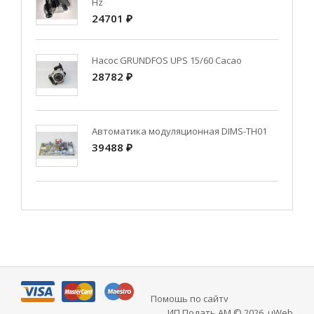
Hz
24701 ₽
Насос GRUNDFOS UPS 15/60 Cacao
28782 ₽
Автоматика модуляционная DIMS-TH01
39488 ₽
Помощь по сайту
ИП Подать АМ © 2026
.
uWeb