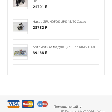
Hz
24701 ₽
Насос GRUNDFOS UPS 15/60 Cacao
28782 ₽
Автоматика модуляционная DIMS-TH01
39488 ₽
Помощь по сайту
ИП Подать АМ © 2026
.
uWeb