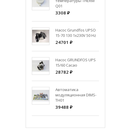
температуры THERM
Q01
3308 ₽
Насос Grundfos UPSO
15-70 130 1x230V 50 Hz
24701 ₽
Насос GRUNDFOS UPS
15/60 Cacao
28782 ₽
Автоматика
модуляционная DIMS-
TH01
39488 ₽