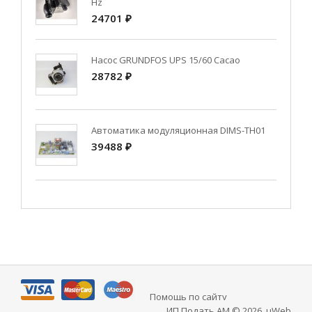
Hz
24701 ₽
Насос GRUNDFOS UPS 15/60 Cacao
28782 ₽
Автоматика модуляционная DIMS-TH01
39488 ₽
Помощь по сайту
ИП Подать АМ © 2026
.
uWeb