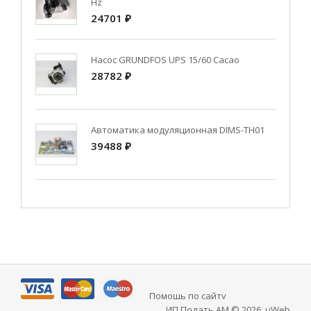
Hz
24701 ₽
Насос GRUNDFOS UPS 15/60 Cacao
28782 ₽
Автоматика модуляционная DIMS-TH01
39488 ₽
Помощь по сайту
ИП Подать АМ © 2026
.
uWeb