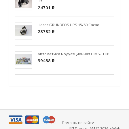
Hz
24701 ₽
Насос GRUNDFOS UPS 15/60 Cacao
28782 ₽
Автоматика модуляционная DIMS-TH01
39488 ₽
Помощь по сайту
ИП Подать АМ © 2026
.
uWeb