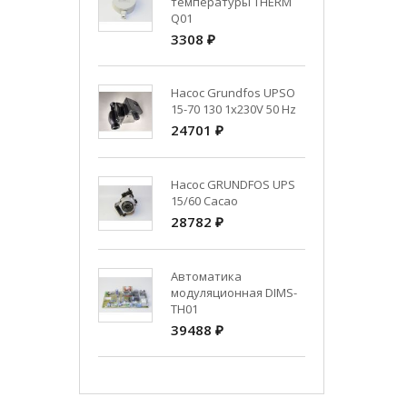
температуры THERM
Q01
3308 ₽
Насос Grundfos UPSO
15-70 130 1x230V 50 Hz
24701 ₽
Насос GRUNDFOS UPS
15/60 Cacao
28782 ₽
Автоматика
модуляционная DIMS-
TH01
39488 ₽