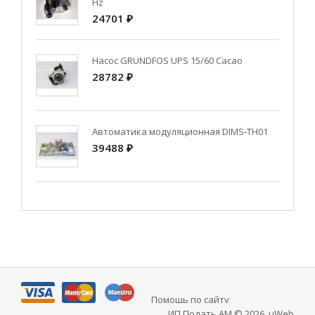
Hz
24701 ₽
Насос GRUNDFOS UPS 15/60 Cacao
28782 ₽
Автоматика модуляционная DIMS-TH01
39488 ₽
Помощь по сайту
ИП Подать АМ © 2026
.
uWeb