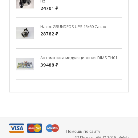
Hz
24701 ₽
Насос GRUNDFOS UPS 15/60 Cacao
28782 ₽
Автоматика модуляционная DIMS-TH01
39488 ₽
Помощь по сайту
ИП Подать АМ © 2026
.
uWeb