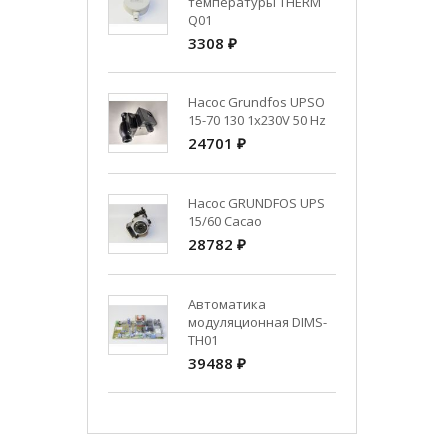
температуры THERM
Q01
3308 ₽
Насос Grundfos UPSO
15-70 130 1x230V 50 Hz
24701 ₽
Насос GRUNDFOS UPS
15/60 Cacao
28782 ₽
Автоматика
модуляционная DIMS-
TH01
39488 ₽