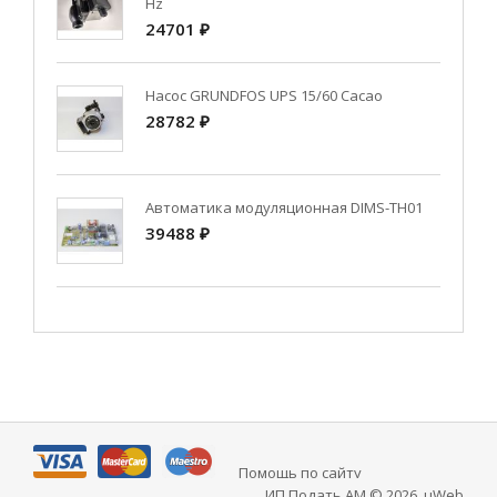
Hz
24701 ₽
Насос GRUNDFOS UPS 15/60 Cacao
28782 ₽
Автоматика модуляционная DIMS-TH01
39488 ₽
Помощь по сайту
ИП Подать АМ © 2026
.
uWeb