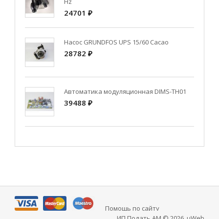
Hz
24701 ₽
Насос GRUNDFOS UPS 15/60 Cacao
28782 ₽
Автоматика модуляционная DIMS-TH01
39488 ₽
Помощь по сайту
ИП Подать АМ © 2026
.
uWeb