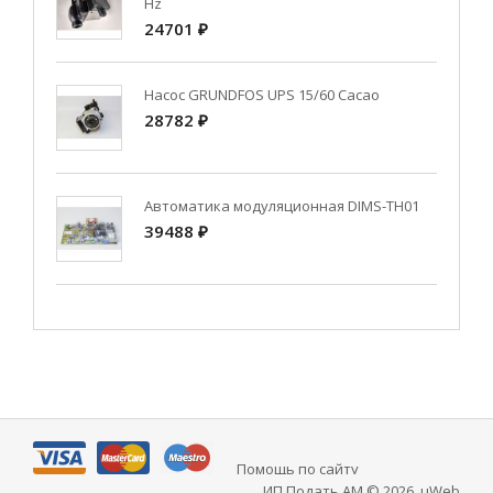
Hz
24701 ₽
Насос GRUNDFOS UPS 15/60 Cacao
28782 ₽
Автоматика модуляционная DIMS-TH01
39488 ₽
Помощь по сайту
ИП Подать АМ © 2026
.
uWeb