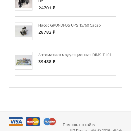
Hz
24701 ₽
Насос GRUNDFOS UPS 15/60 Cacao
28782 ₽
Автоматика модуляционная DIMS-TH01
39488 ₽
Помощь по сайту
ИП Подать АМ © 2026
.
uWeb