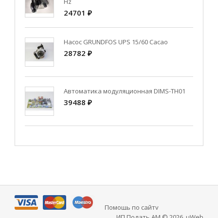
Hz
24701 ₽
Насос GRUNDFOS UPS 15/60 Cacao
28782 ₽
Автоматика модуляционная DIMS-TH01
39488 ₽
Помощь по сайту
ИП Подать АМ © 2026
.
uWeb