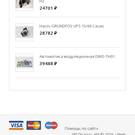
Hz
24701 ₽
Насос GRUNDFOS UPS 15/60 Cacao
28782 ₽
Автоматика модуляционная DIMS-TH01
39488 ₽
Помощь по сайту
ИП Подать АМ © 2026
.
uWeb