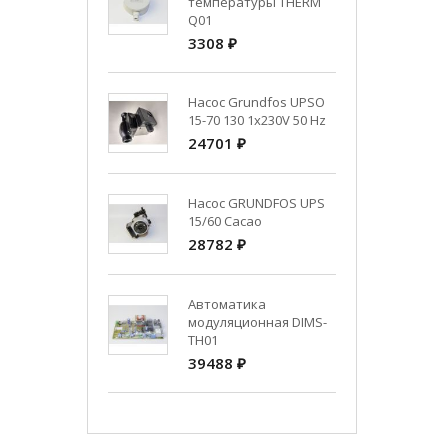
температуры THERM
Q01
3308 ₽
Насос Grundfos UPSO
15-70 130 1x230V 50 Hz
24701 ₽
Насос GRUNDFOS UPS
15/60 Cacao
28782 ₽
Автоматика
модуляционная DIMS-
TH01
39488 ₽