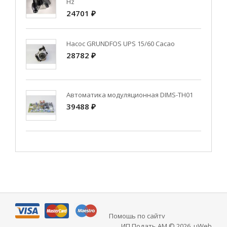
Hz
24701 ₽
Насос GRUNDFOS UPS 15/60 Cacao
28782 ₽
Автоматика модуляционная DIMS-TH01
39488 ₽
Помощь по сайту
ИП Подать АМ © 2026
.
uWeb