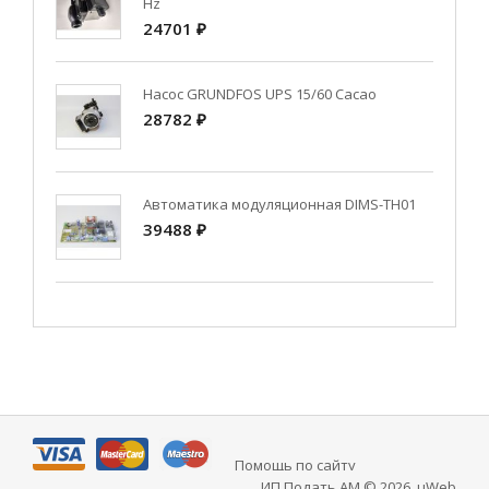
Hz
24701 ₽
Насос GRUNDFOS UPS 15/60 Cacao
28782 ₽
Автоматика модуляционная DIMS-TH01
39488 ₽
Помощь по сайту
ИП Подать АМ © 2026
.
uWeb