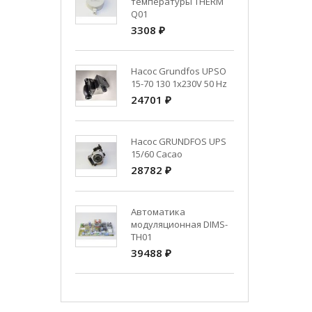
температуры THERM
Q01
3308 ₽
Насос Grundfos UPSO
15-70 130 1x230V 50 Hz
24701 ₽
Насос GRUNDFOS UPS
15/60 Cacao
28782 ₽
Автоматика
модуляционная DIMS-
TH01
39488 ₽