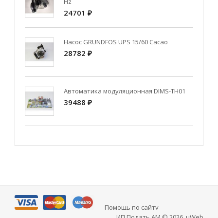
Hz
24701 ₽
Насос GRUNDFOS UPS 15/60 Cacao
28782 ₽
Автоматика модуляционная DIMS-TH01
39488 ₽
Помощь по сайту
ИП Подать АМ © 2026
.
uWeb