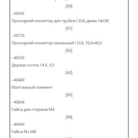
[60]
- 20545
Проходной изолятор для трубки I 326, диам.14x38
[61]
- 20779
Проходной изолятор овальный I 324, 19,5x40,5
[62]
- 40326
Держак котла 14 X, XZ
[63]
- 40480
Монтажный элемент
[65]
- 40604
Гайка для стержня M4
[66]
- 40043
Гайка Ms M8