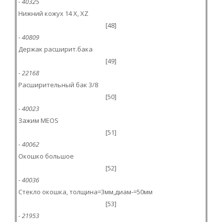
- 40325
Нижний кожух 14 X, XZ
[48]
- 40809
Держак расширит.бака
[49]
- 22168
Расширительный бак 3/8
[50]
- 40023
Зажим MEOS
[51]
- 40062
Окошко большое
[52]
- 40036
Стекло окошка, толщина=3мм,диам-=50мм
[53]
- 21953