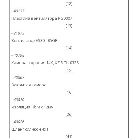
[12]
- 40137
Пластина вентилятора RG0007
[13]
- 21973
Вентилятор ES30 - 85GR
[14]
- 40798
Камера сгорания 14X, XZ 3-Th-0328
[15]
- 40867
Закрытая камера
[16]
- 40810
Изоляция Tibrex 12мм
[26]
- 40026
Шланг силикон 4x1
[41]