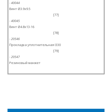
- 40044
Винт Ø3.9x9.5
[77]
- 40045
Винт Ø4.8x13-16
[78]
- 20546
Прокладка уплотнительная I330
[79]
- 20547
Резиновый манжет