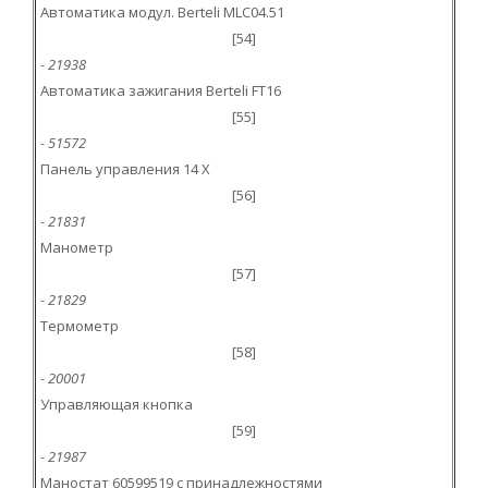
Автоматика модул. Berteli MLC04.51
[54]
- 21938
Автоматика зажигания Berteli FT16
[55]
- 51572
Панель управления 14 X
[56]
- 21831
Манометр
[57]
- 21829
Термометр
[58]
- 20001
Управляющая кнопка
[59]
- 21987
Маностат 60599519 с принадлежностями