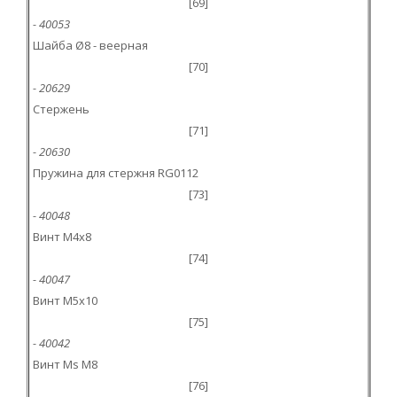
[69]
- 40053
Шайба Ø8 - веерная
[70]
- 20629
Стержень
[71]
- 20630
Пружина для стержня RG0112
[73]
- 40048
Винт M4x8
[74]
- 40047
Винт M5x10
[75]
- 40042
Винт Ms M8
[76]