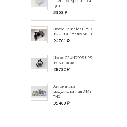
температуры THERM
Q01
3308 ₽
Насос Grundfos UPSO
15-70 130 1x230V 50 Hz
24701 ₽
Насос GRUNDFOS UPS
15/60 Cacao
28782 ₽
Автоматика
модуляционная DIMS-
TH01
39488 ₽