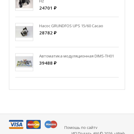
Hz
24701 ₽
Насос GRUNDFOS UPS 15/60 Cacao
28782 ₽
Автоматика модуляционная DIMS-TH01
39488 ₽
Помощь по сайту
ИП Подать АМ © 2026
.
uWeb